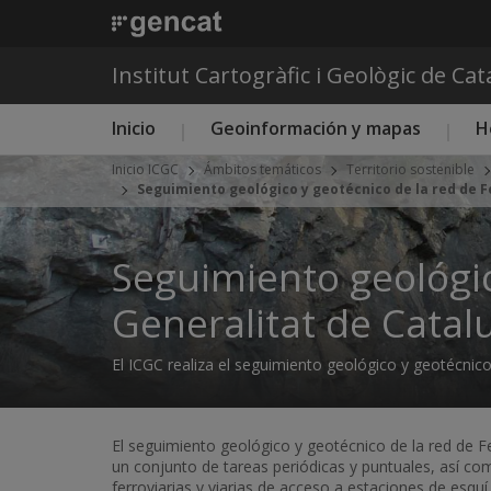
Institut Cartogràfic i Geològic de Ca
Menú principal ICGC
Inicio
Geoinformación y mapas
H
Inicio ICGC
Ámbitos temáticos
Territorio sostenible
Seguimiento geológico y geotécnico de la red de F
Seguimiento geológico
Generalitat de Catal
El ICGC realiza el seguimiento geológico y geotécnico 
El seguimiento geológico y geotécnico de la red de F
un conjunto de tareas periódicas y puntuales, así com
ferroviarias y viarias de acceso a estaciones de esquí.