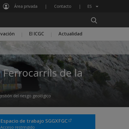
Área privada
Contacto
ES
Lista adicional de acciones
ovación
El ICGC
Actualidad
Ferrocarrils de la
gestión del riesgo geológico
Espacio de trabajo SGGXFGC
Acceso restringido