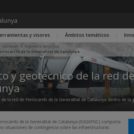
Pasar al contenido principal
talunya
erramientas y visores
Ámbitos temáticos
Inn
Subsuelo
Ingeniería geológica
errocarrils de la Generalitat de Catalunya
 y geotécnico de la red de 
unya
de la red de Ferrocarrils de la Generalitat de Catalunya dentro de la 
errocarrils de la Generalitat de Catalunya (SGGXFGC) comporta
o situaciones de contingencia sobre las infraestructuras