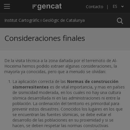
Pasar al contenido principal
Menú principal ICGC
ES
Contacto
Lista adicional de acciones
Institut Cartogràfic i Geològic de Catalunya
Consideraciones finales
De la visita técnica a la zona dañada por el terremoto de Al-
Hoceima hemos podido extraer algunas consideraciones, la
mayoría ya conocidas, pero que a menudo se olvidan:
La aplicación correcta de las
Normas de construcción
sismorresitentes
es de vital importancia, y mas en países
de sismicidad moderada, en los cuales no hay una cultura
sísmica desarrollada ni en las administraciones ni entre la
población. La ordenación del territorio es primordial para
prevenir estos desastres. Conocidos los lugares en los que
se encuentran las fuentes sísmicas, se debe evitar el
desarrollo de las poblaciones en su proximidad y si se
hacen, se deben respetar las normas constructivas.