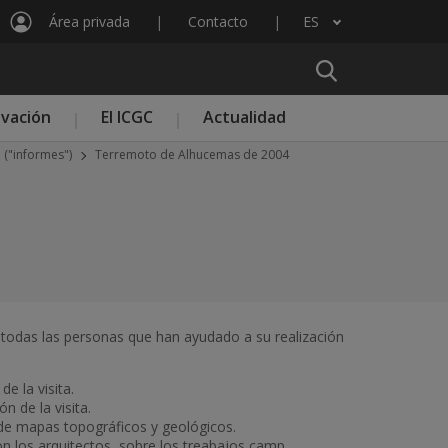
Área privada
Contacto
ES
Lista adicional de acciones
ovación
El ICGC
Actualidad
a ("informes")
Terremoto de Alhucemas de 2004
a todas las personas que han ayudado a su realización
e la visita.
n de la visita.
l de mapas topográficos y geológicos.
n los arquitectos, sobre los treabajos camp