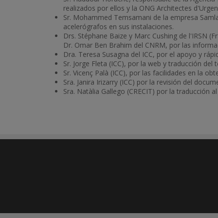
realizados por ellos y la ONG Architectes d'Urgen
Sr. Mohammed Temsamani de la empresa Samlam GA
acelerógrafos en sus instalaciones.
Drs. Stéphane Baize y Marc Cushing de l'IRSN (Fr
Dr. Omar Ben Brahim del CNRM, por las informac
Dra. Teresa Susagna del ICC, por el apoyo y rápi
Sr. Jorge Fleta (ICC), por la web y traducción del 
Sr. Vicenç Palà (ICC), por las facilidades en la ob
Sra. Janira Irizarry (ICC) por la revisión del docum
Sra. Natàlia Gallego (CRECIT) por la traducción al