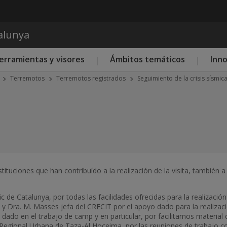
Pasar al contenido principal
talunya
erramientas y visores
Ámbitos temáticos
Inn
Terremotos
Terremotos registrados
Seguimiento de la crisis sísmic
tuciones que han contribuído a la realización de la visita, también 
c de Catalunya, por todas las facilidades ofrecidas para la realización d
 y Dra. M. Masses jefa del CRECIT por el apoyo dado para la realizació
dado en el trabajo de camp y en particular, por facilitarnos materia
Regional Urbana de Taza-Al Hoceima, por las reuniones de trabajo co