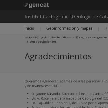
Institut Cartogràfic i Geològic de Ca
Menú principal ICGC
Inicio
Geoinformación y mapas
H
Inicio ICGC
Ámbitos temáticos
Riesgos y emergencias
Agradecimientos
Agradecimientos
Queremos agradecer, además de a las personas e insti
y de manera especial a:
Sr. Jaume Miranda, Director del Institut Cartogràfi
Dr. A. Roca, jefe de la unidad de Geologia del ICC
Dr. Taj-Eddine Cherkaoui, del SPGM por el apoyo 
Sr. Haddour Horache, responsable de la Agencia 