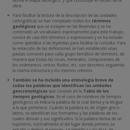
deriva el Mapa Geológico, y que constituye el núcleo de la
obra.
Para facilitar la lectura de la descripción de las unidades
cartográficas se han compilado todos los
términos
geológicos
que se incluyen en las lleyendas y se ha
construido un vocabulario expresamente para este trabajo;
consta de casi 600 términos o expresiones y se ha incluido
como apéndice a las leyendas para facilitar la consulta. Para
la redacción de las definiciones se han establecido unas
pautas comunes para cada grupo temático de términos, de
manera que todas las rocas, minerales, componentes de
los sedimentos, restos fósiles, etc. son descritos seguiendo
la misma estructura y los mismos criterios.
También se ha incluido una etimología breve de
todas las palabras que identifican las unidades
geocronológicas
que constan en la
Tabla de los
tiempos geológicos
. En el caso de nombres de tiempos
geológicos se indica la palabra de la cual deriva y la lengua
a la que pertenece. Cuando la palabra es de origen greco-
latino, se identifican sus formantes y las palabras de los
cuales derivan y sus significados. Si la palabra deriva de un
topónimo, normalmente el del lugar donde primero se
estudió y definió el periodo, se identifica y localiza, de