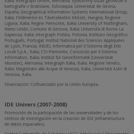
Italia; Intergraph GmbH, Alemania; Vyskummy ústav geodézie a
kartografie v Bratislave, Eslovaquia; Universitat de Girona,
España; Geographical Information Systems International Group,
Italia; Földmérési és Távérzékelési Intézet, Hungria; Regione
Liguria, Italia; Regine Piemonte, Italia; University of Nottingham,
Reino Unido; Comune di Genova, Italia; Università di Roma La
Sapienza, Italia; Intergraph Polska, Polonia; Instituto Geográfico
Português, Portugal; Institut National des Sciences Appliquées
de Lyon, Francia; INSIEL Informatica per il Sistema degli Enti
Locali S.p.A., Italia; CSI-Piemonte, Consorzio per il Sistema
Informativo, Italia; Institut für Geoinformatik (Universität
Münster), Alemania; Intergraph Italia, Italia; Regione Veneto,
Italia; Magistrato alle Acque di Venezia, Italia, Università IUAV di
Venezia, Italia.
Financiación: Cofinanciado por la Unión Europea.
IDE Univers (2007-2008)
Promoción de la participación de las universidades y de los
centros de investigación en la creación de IDE (infraestructura
de datos espaciales).
Institut Cartogràfic de Catalunya (ICC); Istituto per il Rilevamento