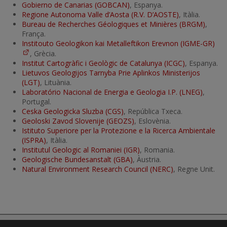
Gobierno de Canarias (GOBCAN)
, Espanya.
Regione Autonoma Valle d’Aosta (R.V. D’AOSTE)
, Itàlia.
Bureau de Recherches Géologiques et Minières (BRGM)
,
França.
Institouto Geologikon kai Metalleftikon Erevnon (IGME-GR)
, Grècia.
Institut Cartogràfic i Geològic de Catalunya (ICGC)
, Espanya.
Lietuvos Geologijos Tarnyba Prie Aplinkos Ministerijos
(LGT)
, Lituània.
Laboratório Nacional de Energia e Geologia I.P. (LNEG)
,
Portugal.
Ceska Geologicka Sluzba (CGS)
, República Txeca.
Geoloski Zavod Slovenije (GEOZS)
, Eslovènia.
Istituto Superiore per la Protezione e la Ricerca Ambientale
(ISPRA)
, Itàlia.
Institutul Geologic al Romaniei (IGR)
, Romania.
Geologische Bundesanstalt (GBA)
, Àustria.
Natural Environment Research Council (NERC)
, Regne Unit.