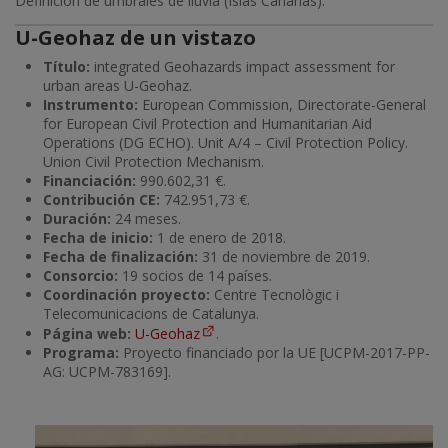
Definición de umbrales de lluvia (Islas Canarias).
U-Geohaz de un vistazo
Título:
integrated Geohazards impact assessment for
urban areas U-Geohaz.
Instrumento:
European Commission, Directorate-General
for European Civil Protection and Humanitarian Aid
Operations (DG ECHO). Unit A/4 – Civil Protection Policy.
Union Civil Protection Mechanism.
Financiación:
990.602,31 €.
Contribución CE:
742.951,73 €.
Duración:
24 meses.
Fecha de inicio:
1 de enero de 2018.
Fecha de finalización:
31 de noviembre de 2019.
Consorcio:
19 socios de 14 países.
Coordinación proyecto:
Centre Tecnològic i
Telecomunicacions de Catalunya.
Página web:
U-Geohaz
.
Programa:
Proyecto financiado por la UE [UCPM-2017-PP-
AG: UCPM-783169].