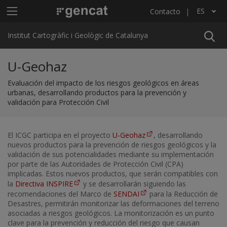
Pasar al contenido principal
Menú principal ICGC
ES
Contacto
Lista adicional de acciones
Institut Cartogràfic i Geològic de Catalunya
U-Geohaz
Evaluación del impacto de los riesgos geológicos en áreas
urbanas, desarrollando productos para la prevención y
validación para Protección Civil
El ICGC participa en el proyecto
U-Geohaz
, desarrollando
nuevos productos para la prevención de riesgos geológicos y la
validación de sus potencialidades mediante su implementación
por parte de las Autoridades de Protección Civil (CPA)
implicadas. Estos nuevos productos, que serán compatibles con
la
Directiva INSPIRE
y se desarrollarán siguiendo las
recomendaciones del Marco de
SENDAI
para la Reducción de
Desastres, permitirán monitorizar las deformaciones del terreno
asociadas a riesgos geológicos. La monitorización es un punto
clave para la prevención y reducción del riesgo que causan