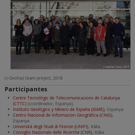
U-Geohaz team project, 2018
Participantes
Centre Tecnològic de Telecomunicacions de Catalunya
(CTTC)
(coordinador, Espanya).
Instituto Geológico y Minero de España (IGME)
, Espanya.
Centro Nacional de Informacion Geográfica (CNIG)
,
Espanya.
Università degli Studi di Firenze (UNIFI)
, Itàlia.
Consiglio Nazionale delle Ricerche (CNR)
, Itàlia.