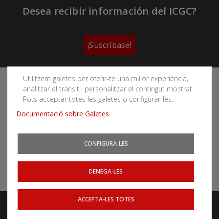
Desea recibir información del ICGC?
¡Suscríbase!
Utilitzem galetes per oferir-te una millor experiència,
Sigue las redes sociales del Instituto Cartográfico y
analitzar el trànsit i personalitzar el contingut mostrat.
Geológico de Cataluña
Pots acceptar totes les galetes o configurar-les.
Documentació sobre Galetes
CONFIGURA-LES
Puede subscribirse a los canales RSS
Actualidad
|
Aludes
|
Terremotos
DENEGA-LES
ACCEPTA-LES TOTES
Aviso legal
Accessibilidad
Mapa web
Webs relacionados