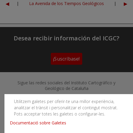
◄
►
|
La Avenida de los Tiempos Geológicos
|
Desea recibir información del ICGC?
¡Suscríbase!
Sigue las redes sociales del Instituto Cartográfico y
Geológico de Cataluña
Utilitzem galetes per oferir-te una millor experiència,
analitzar el trànsit i personalitzar el contingut mostrat.
Pots acceptar totes les galetes o configurar-les.
Puede subscribirse a los canales RSS
Documentació sobre Galetes
Actualidad
|
Aludes
|
Terremotos