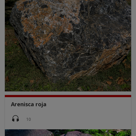
Arenisca roja
Imatge
10