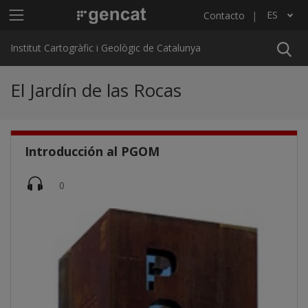
Pasar al contenido principal
Menú principal ICGC
ES
Contacto
Lista adicional de acciones
Institut Cartogràfic i Geològic de Catalunya
El Jardín de las Rocas
Introducción al PGOM
Imatge
0