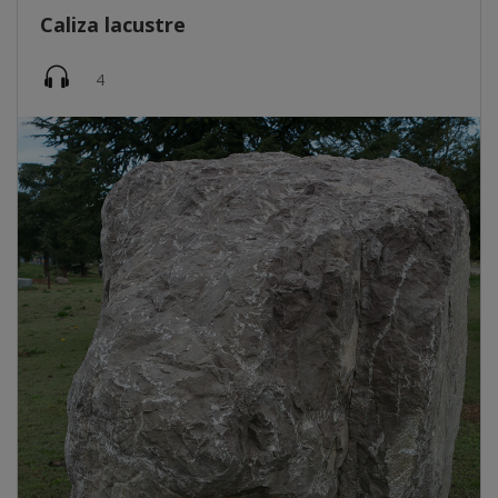
Caliza lacustre
Imatge
4