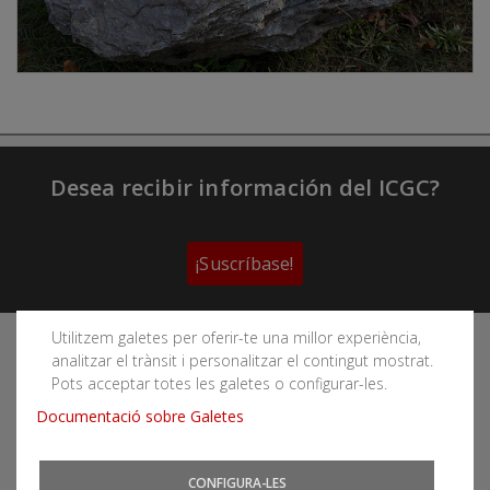
Desea recibir información del ICGC?
¡Suscríbase!
Utilitzem galetes per oferir-te una millor experiència,
Sigue las redes sociales del Instituto Cartográfico y
analitzar el trànsit i personalitzar el contingut mostrat.
Geológico de Cataluña
Pots acceptar totes les galetes o configurar-les.
Documentació sobre Galetes
CONFIGURA-LES
Puede subscribirse a los canales RSS