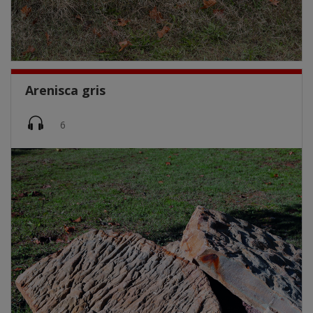
Arenisca gris
Imatge
6