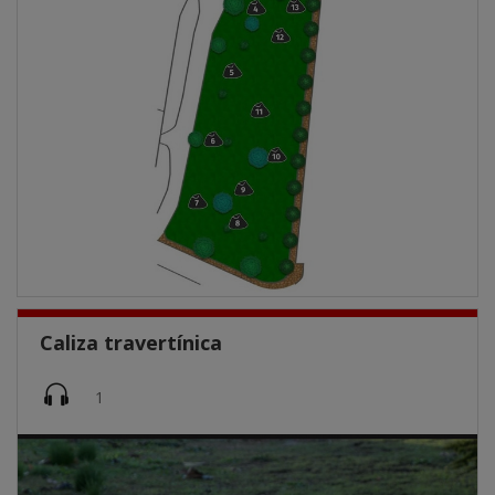
Caliza travertínica
Imatge
1