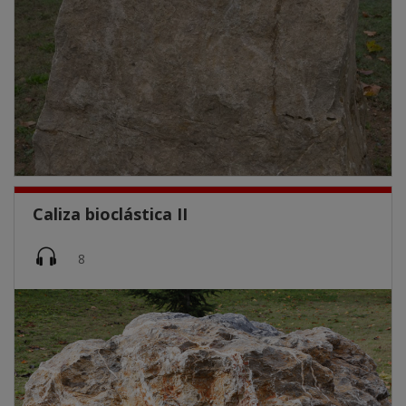
Caliza bioclástica II
Imatge
8