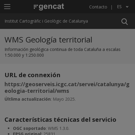
Pasar al contenido principal
Menú principal ICGC
ES
Contacto
Lista adicional de acciones
Institut Cartogràfic i Geològic de Catalunya
WMS Geología territorial
Información geológica continua de toda Cataluña a escalas
1:50.000 y 1:250.000
URL de connexión
https://geoserveis.icgc.cat/servei/catalunya/g
eologia-territorial/wms
Últlima actualización
: Mayo 2025.
Características técnicas del servicio
OGC soportado
: WMS 1.3.0.
EPSG original
: 25831.