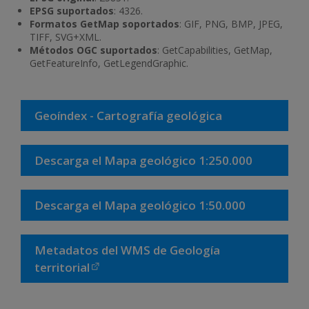
EPSG suportados
: 4326.
Formatos GetMap soportados
: GIF, PNG, BMP, JPEG,
TIFF, SVG+XML.
Métodos OGC suportados
: GetCapabilities, GetMap,
GetFeatureInfo, GetLegendGraphic.
Geoíndex - Cartografía geológica
Descarga el Mapa geológico 1:250.000
Descarga el Mapa geológico 1:50.000
Metadatos del WMS de Geología
territorial