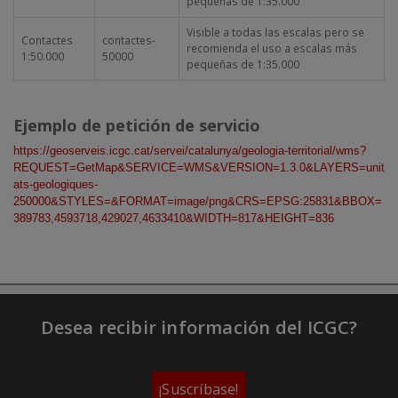
pequeñas de 1:35.000
Visible a todas las escalas pero se
Contactes
contactes-
recomienda el uso a escalas más
1:50.000
50000
pequeñas de 1:35.000
Ejemplo de petición de servicio
https://geoserveis.icgc.cat/servei/catalunya/geologia-territorial/wms?
REQUEST=GetMap&SERVICE=WMS&VERSION=1.3.0&LAYERS=unit
ats-geologiques-
250000&STYLES=&FORMAT=image/png&CRS=EPSG:25831&BBOX=
389783,4593718,429027,4633410&WIDTH=817&HEIGHT=836
Desea recibir información del ICGC?
¡Suscríbase!