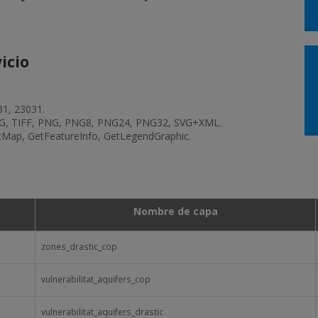
icio
31, 23031.
G, TIFF, PNG, PNG8, PNG24, PNG32, SVG+XML.
etMap, GetFeatureInfo, GetLegendGraphic.
Nombre de capa
zones_drastic_cop
vulnerabilitat_aquifers_cop
vulnerabilitat_aquifers_drastic