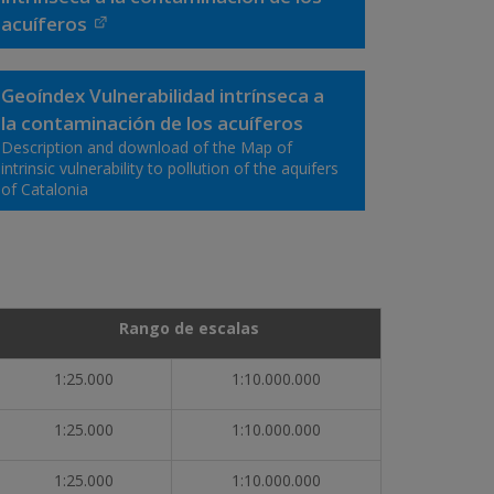
acuíferos
Geoíndex Vulnerabilidad intrínseca a
la contaminación de los acuíferos
Description and download of the Map of
intrinsic vulnerability to pollution of the aquifers
of Catalonia
Rango de escalas
1:25.000
1:10.000.000
1:25.000
1:10.000.000
1:25.000
1:10.000.000