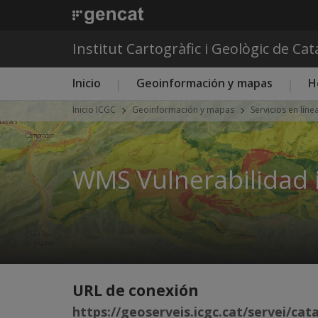
Institut Cartogràfic i Geològic de Ca
Menú principal ICGC
Inicio
Geoinformación y mapas
H
Inicio ICGC
Geoinformación y mapas
Servicios en líne
WMS Vulnerabilidad i
URL de conexión
https://geoserveis.icgc.cat/servei/cat