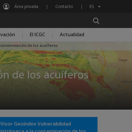
Área privada
Contacto
ES
Lista adicional de acciones
ovación
El ICGC
Actualidad
contaminación de los acuíferos
n de los acuíferos
Visor Geoíndex Vulnerabilidad
intrínseca a la contaminación de los