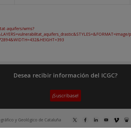
litat-aquifers/wms?
AYERS=vulnerabilitat_aquifers_drastic&STYLES=&FORMAT=im
772894&WIDTH=432&HEIGHT=393
Desea recibir información del ICGC?
¡Suscríbase!
tográfico y Geológico de Cataluña