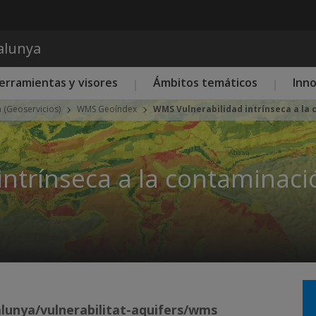
Pasar al contenido principal
talunya
erramientas y visores
Ámbitos temáticos
Inn
a (Geoservicios)
WMS Geoíndex
WMS Vulnerabilidad intrínseca a la 
ntrínseca a la contaminació
alunya/vulnerabilitat-aquifers/wms