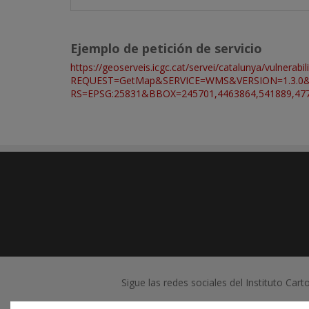
Ejemplo de petición de servicio
https://geoserveis.icgc.cat/servei/catalunya/vulnerabi
REQUEST=GetMap&SERVICE=WMS&VERSION=1.3.0&L
RS=EPSG:25831&BBOX=245701,4463864,541889,4
Sigue las redes sociales del Instituto Car