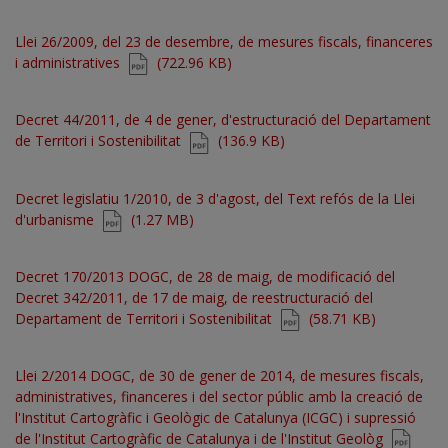
Document
Llei 26/2009, del 23 de desembre, de mesures fiscals, financeres
i administratives
(722.96 KB)
Document
Decret 44/2011, de 4 de gener, d'estructuració del Departament
de Territori i Sostenibilitat
(136.9 KB)
Document
Decret legislatiu 1/2010, de 3 d'agost, del Text refós de la Llei
d'urbanisme
(1.27 MB)
Document
Decret 170/2013 DOGC, de 28 de maig, de modificació del
Decret 342/2011, de 17 de maig, de reestructuració del
Departament de Territori i Sostenibilitat
(58.71 KB)
Document
Llei 2/2014 DOGC, de 30 de gener de 2014, de mesures fiscals,
administratives, financeres i del sector públic amb la creació de
l'Institut Cartogràfic i Geològic de Catalunya (ICGC) i supressió
de l'Institut Cartogràfic de Catalunya i de l'Institut Geològ