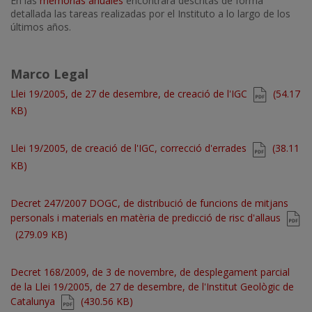
En las
memorias anuales
encontrará descritas de forma
detallada las tareas realizadas por el Instituto a lo largo de los
últimos años.
Marco Legal
Document
Llei 19/2005, de 27 de desembre, de creació de l'IGC
(54.17
KB)
Document
Llei 19/2005, de creació de l'IGC, correcció d'errades
(38.11
KB)
Document
Decret 247/2007 DOGC, de distribució de funcions de mitjans
personals i materials en matèria de predicció de risc d'allaus
(279.09 KB)
Document
Decret 168/2009, de 3 de novembre, de desplegament parcial
de la Llei 19/2005, de 27 de desembre, de l'Institut Geològic de
Catalunya
(430.56 KB)