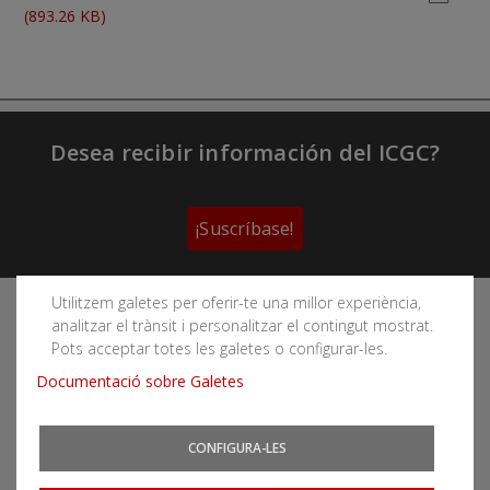
(893.26 KB)
Desea recibir información del ICGC?
¡Suscríbase!
Utilitzem galetes per oferir-te una millor experiència,
Sigue las redes sociales del Instituto Cartográfico y
analitzar el trànsit i personalitzar el contingut mostrat.
Geológico de Cataluña
Pots acceptar totes les galetes o configurar-les.
Documentació sobre Galetes
CONFIGURA-LES
Puede subscribirse a los canales RSS