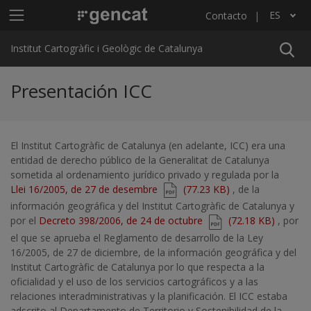
Pasar al contenido principal
Menú principal ICGC
ES
Contacto
Lista adicional de acciones
Institut Cartogràfic i Geològic de Catalunya
Presentación ICC
El Institut Cartogràfic de Catalunya (en adelante, ICC) era una
entidad de derecho público de la Generalitat de Catalunya
sometida al ordenamiento jurídico privado y regulada por la
Document
Llei 16/2005, de 27 de desembre
(77.23 KB)
, de la
información geográfica y del Institut Cartogràfic de Catalunya y
Document
por el
Decreto 398/2006, de 24 de octubre
(72.18 KB)
, por
el que se aprueba el Reglamento de desarrollo de la Ley
16/2005, de 27 de diciembre, de la información geográfica y del
Institut Cartogràfic de Catalunya por lo que respecta a la
oficialidad y el uso de los servicios cartográficos y a las
relaciones interadministrativas y la planificación. El ICC estaba
adscrito al Departamento de Territorio y Sostenibilidad de la