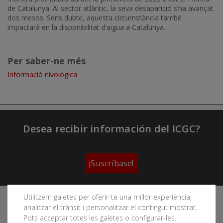
de Catalunya. Al sector atlàntic, la seva desaparició s’ha avançat
dos mesos. Sens dubte, aquesta circumstància també
impactarà en la disponibilitat d’aigua a Catalunya.
Per saber-ne més
Informació nivològica
Desea recibir información del ICGC?
¡Suscríbase!
Utilitzem galetes per oferir-te una millor experiència,
Sigue las redes sociales del Instituto Cartográfico y
analitzar el trànsit i personalitzar el contingut mostrat.
Geológico de Cataluña
Pots acceptar totes les galetes o configurar-les.