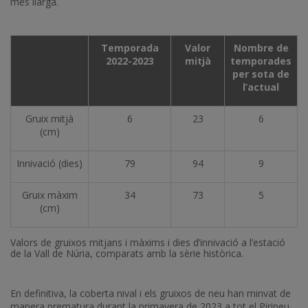
més llarga.
Temporada
Valor
Nombre de
2022-2023
mitjà
temporades
per sota de
l’actual
Gruix mitjà
6
23
6
(cm)
Innivació (dies)
79
94
9
Gruix màxim
34
73
5
(cm)
Valors de gruixos mitjans i màxims i dies d’innivació a l’estació
de la Vall de Núria, comparats amb la sèrie històrica.
En definitiva, la coberta nival i els gruixos de neu han minvat de
manera prematura durant la primavera de 2023 a tot el Pirineu