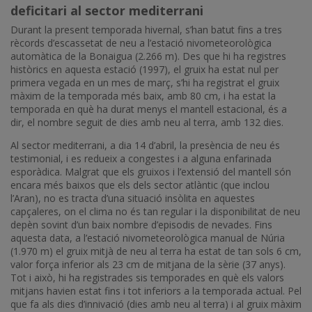
deficitari al sector mediterrani
Durant la present temporada hivernal, s’han batut fins a tres
rècords d’escassetat de neu a l’estació nivometeorològica
automàtica de la Bonaigua (2.266 m). Des que hi ha registres
històrics en aquesta estació (1997), el gruix ha estat nul per
primera vegada en un mes de març, s’hi ha registrat el gruix
màxim de la temporada més baix, amb 80 cm, i ha estat la
temporada en què ha durat menys el mantell estacional, és a
dir, el nombre seguit de dies amb neu al terra, amb 132 dies.
Al sector mediterrani, a dia 14 d’abril, la presència de neu és
testimonial, i es redueix a congestes i a alguna enfarinada
esporàdica. Malgrat que els gruixos i l’extensió del mantell són
encara més baixos que els dels sector atlàntic (que inclou
l’Aran), no es tracta d’una situació insòlita en aquestes
capçaleres, on el clima no és tan regular i la disponibilitat de neu
depèn sovint d’un baix nombre d’episodis de nevades. Fins
aquesta data, a l’estació nivometeorològica manual de Núria
(1.970 m) el gruix mitjà de neu al terra ha estat de tan sols 6 cm,
valor força inferior als 23 cm de mitjana de la sèrie (37 anys).
Tot i això, hi ha registrades sis temporades en què els valors
mitjans havien estat fins i tot inferiors a la temporada actual. Pel
que fa als dies d’innivació (dies amb neu al terra) i al gruix màxim