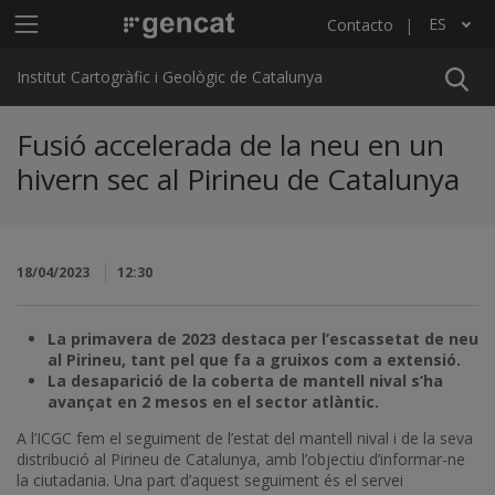
Pasar al contenido principal
Menú principal ICGC
ES
Contacto
Lista adicional de acciones
Institut Cartogràfic i Geològic de Catalunya
Fusió accelerada de la neu en un
hivern sec al Pirineu de Catalunya
18/04/2023
12:30
La primavera de 2023 destaca per l’escassetat de neu
al Pirineu, tant pel que fa a gruixos com a extensió.
La desaparició de la coberta de mantell nival s’ha
avançat en 2 mesos en el sector atlàntic.
A l’ICGC fem el seguiment de l’estat del mantell nival i de la seva
distribució al Pirineu de Catalunya, amb l’objectiu d’informar-ne
la ciutadania. Una part d’aquest seguiment és el servei