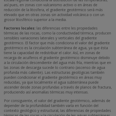
así pues, en zonas con vulcanismo activo o en áreas de
reducción de la litosfera, el gradiente geotérmico será más
elevado que en otras zonas sin actividad volcánica o con un
grosor litosférico superior a la media.
Factores locales:
las diferencias entre les propiedades
térmicas de las rocas, como la conductividad térmica, producen
sensibles variaciones laterales y verticales del gradiente
geotérmico. El factor que más condiciona el valor del gradiente
geotérmico es la circulación subterránea de agua, ya que ésta
tiene la capacidad de redistribuir el calor. Así, en zonas de
recarga de acuíferos el gradiente geotérmico disminuye debido
a la circulación descendiente del agua más fría, mientras que en
las zonas de descarga sucede lo contrario (ascenso de agua
profunda más caliente). Las estructuras geológicas también
pueden condicionar el gradiente geotérmico en áreas muy
reducidas, ya que localmente el agua subterránea puede
ascender desde zonas profundas a través de planos de fractura,
produciendo así anomalías térmicas muy intensas.
Por consiguiente, el valor del gradiente geotérmico, además de
depender de la profundidad también varía en función del
contexto geológico y estructural, las diferencias de propiedades
térmicas de les rocas y la circulación de les aguas subterráneas.