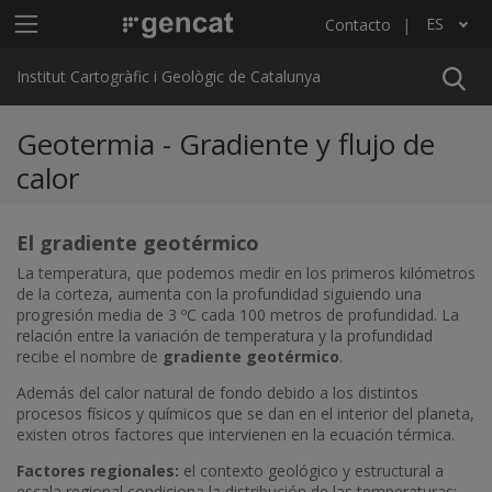
Pasar al contenido principal
Menú principal ICGC
ES
Contacto
Lista adicional de acciones
Institut Cartogràfic i Geològic de Catalunya
Geotermia - Gradiente y flujo de
calor
El gradiente geotérmico
La temperatura, que podemos medir en los primeros kilómetros
de la corteza, aumenta con la profundidad siguiendo una
progresión media de 3 ºC cada 100 metros de profundidad. La
relación entre la variación de temperatura y la profundidad
recibe el nombre de
gradiente geotérmico
.
Además del calor natural de fondo debido a los distintos
procesos físicos y químicos que se dan en el interior del planeta,
existen otros factores que intervienen en la ecuación térmica.
Factores regionales:
el contexto geológico y estructural a
escala regional condiciona la distribución de las temperaturas;