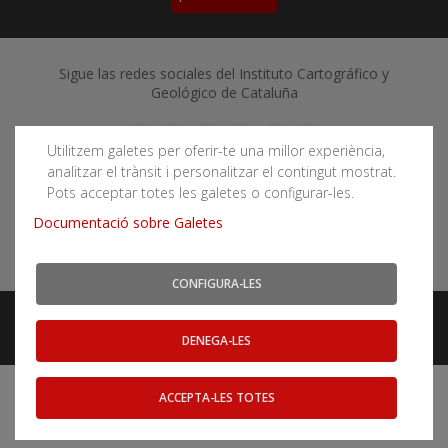
Sigue las redes sociales del Instituto Cartográfico y
Geológico de Cataluña
Utilitzem galetes per oferir-te una millor experiència,
analitzar el trànsit i personalitzar el contingut mostrat.
Pots acceptar totes les galetes o configurar-les.
Puede subscribirse a los canales RSS
Documentació sobre Galetes
Actualidad
|
Aludes
|
Terremotos
CONFIGURA-LES
Aviso legal
Accessibilidad
Mapa web
Webs relacionados
DENEGA-LES
ACCEPTA-LES TOTES