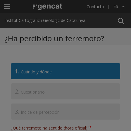
Pasar al contenido principal
Menú principal ICGC
ES
Contacto
Lista adicional de acciones
Institut Cartogràfic i Geològic de Catalunya
¿Ha percibido un terremoto?
1.
Cuándo y dónde
2.
Cuestionario
3.
Índice de percepción
*
¿Qué terremoto ha sentido (hora oficial)?