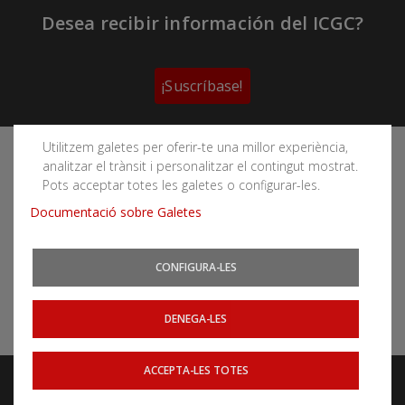
Desea recibir información del ICGC?
¡Suscríbase!
Utilitzem galetes per oferir-te una millor experiència,
Sigue las redes sociales del Instituto Cartográfico y
analitzar el trànsit i personalitzar el contingut mostrat.
Geológico de Cataluña
Pots acceptar totes les galetes o configurar-les.
Documentació sobre Galetes
CONFIGURA-LES
Puede subscribirse a los canales RSS
Actualidad
|
Aludes
|
Terremotos
DENEGA-LES
ACCEPTA-LES TOTES
Aviso legal
Accessibilidad
Mapa web
Webs relacionados