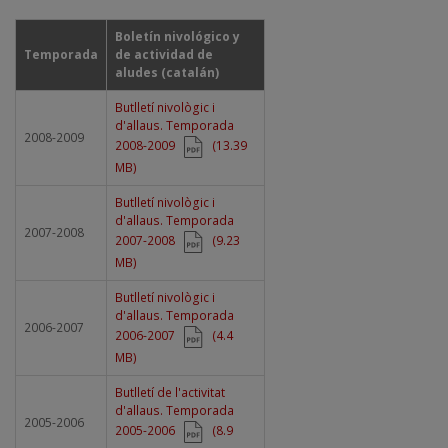
Boletín nivológico y
Temporada
de actividad de
aludes (catalán)
Document
Butlletí nivològic i
d'allaus. Temporada
2008-2009
2008-2009
(13.39
MB)
Document
Butlletí nivològic i
d'allaus. Temporada
2007-2008
2007-2008
(9.23
MB)
Document
Butlletí nivològic i
d'allaus. Temporada
2006-2007
2006-2007
(4.4
MB)
Document
Butlletí de l'activitat
d'allaus. Temporada
2005-2006
2005-2006
(8.9