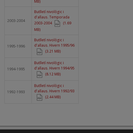
MB)
Document
Butlletí nivològic i
d'allaus. Temporada
2003-2004
2003-2004
(1.69
MB)
Document
Butlletí nivològic i
d'allaus. Hivern 1995/96
1995-1996
(3.21 MB)
Document
Butlletí nivològic i
d'allaus. Hivern 1994/95
1994-1995
(8.12 MB)
Document
Butlletí nivològic i
d'allaus. Hivern 1992/93
1992-1993
(2.44 MB)