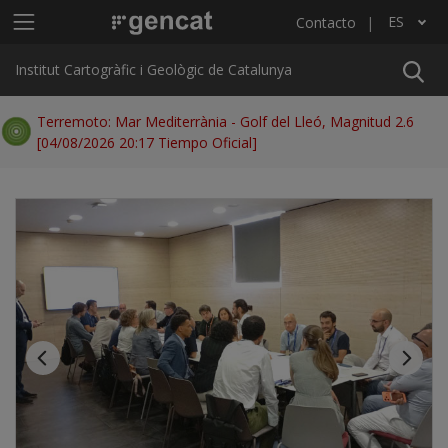
Pasar al contenido principal
Menú principal ICGC
ES
Contacto
Lista adicional de acciones
Institut Cartogràfic i Geològic de Catalunya
Terremoto: Mar Mediterrània - Golf del Lleó, Magnitud 2.6
[04/08/2026 20:17 Tiempo Oficial]