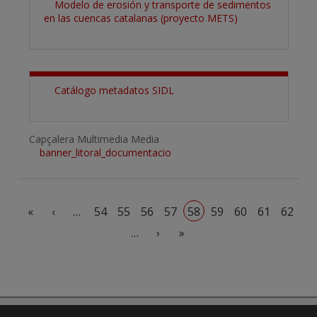
Modelo de erosión y transporte de sedimentos
en las cuencas catalanas (proyecto METS)
Catálogo metadatos SIDL
Capçalera Multimedia Media
banner_litoral_documentacio
Paginación
Primera página
Página anterior
«
‹
…
54
55
56
57
58
59
60
61
62
Siguiente página
Última página
…
›
»