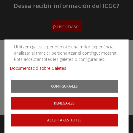
Desea recibir información del ICGC?
¡Suscríbase!
Utilitzem galetes per oferir-te una millor experiència,
Sigue las redes sociales del Instituto Cartográfico y
analitzar el trànsit i personalitzar el contingut mostrat.
Geológico de Cataluña
Pots acceptar totes les galetes o configurar-les.
Documentació sobre Galetes
CONFIGURA-LES
Puede subscribirse a los canales RSS
Actualidad
|
Aludes
|
Terremotos
DENEGA-LES
ACCEPTA-LES TOTES
Aviso legal
Accessibilidad
Mapa web
Webs relacionados