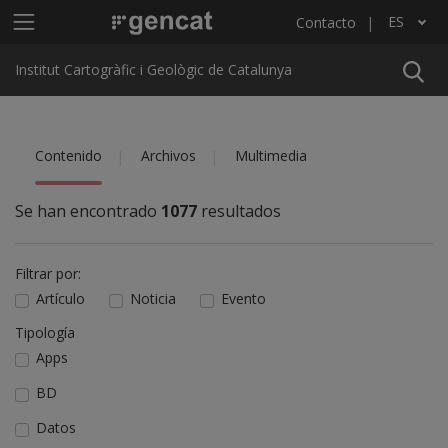
Pasar al contenido principal
Menú principal ICGC
ES
Contacto
Lista adicional de acciones
Institut Cartogràfic i Geològic de Catalunya
Contenido
Archivos
Multimedia
Se han encontrado
1077
resultados
Filtrar por:
Artículo
Noticia
Evento
Tipología
Apps
BD
Datos