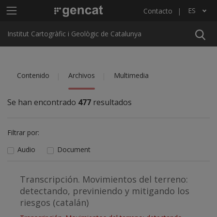
Pasar al contenido principal
Menú principal ICGC
ES
Contacto
Lista adicional de acciones
Institut Cartogràfic i Geològic de Catalunya
Contenido
Archivos
Multimedia
Se han encontrado
477
resultados
Filtrar por:
Audio
Document
Transcripción. Movimientos del terreno:
detectando, previniendo y mitigando los
riesgos (catalán)