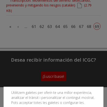
Document
Transcripción. Movimientos del terreno: detectando,
previniendo y mitigando los riesgos (catalán)
(2.79
KB)
Paginación
Primera página
Página anterior
«
‹
…
61
62
63
64
65
66
67
68
69
Desea recibir información del ICGC?
¡Suscríbase!
Utilitzem galetes per oferir-te una millor experiència,
Sigue las redes sociales del Instituto Cartográfico y
analitzar el trànsit i personalitzar el contingut mostrat.
Geológico de Cataluña
Pots acceptar totes les galetes o configurar-les.