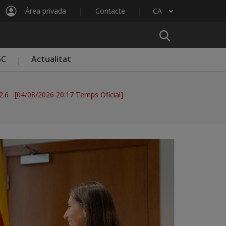
Àrea privada
Contacte
CA
Llista les accions addicionals
GC
Actualitat
 2.6 [04/08/2026 20:17 Temps Oficial]