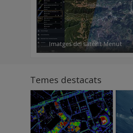
Imatges del satèl·lit Menut
Temes destacats