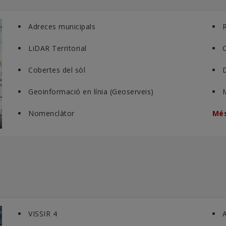
Adreces municipals
R
LiDAR Territorial
O
Cobertes del sòl
D
Geoinformació en línia (Geoserveis)
Nomenclàtor
Més
VISSIR 4
A