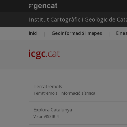
Institut Cartogràfic i Geològic de Ca
Menú principal ICGC
Inici
Geoinformació i mapes
Eines
Terratrèmols
Terratrèmols i informació sísmica
Explora Catalunya
Visor VISSIR 4