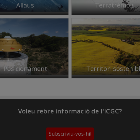
Allaus
Terratrèmols
Posicionament
Territori sostenib
Voleu rebre informació de l'ICGC?
Subscriviu-vos-hi!