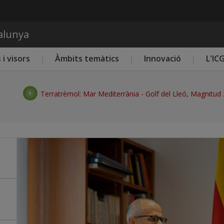
Vés al contingut
talunya
 i visors
Àmbits temàtics
Innovació
L'IC
Terratrèmol: Mar Mediterrània - Golf del Lleó, Magnitud