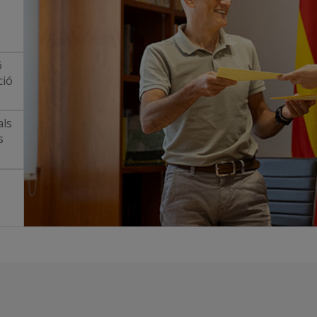
6
ció
als
s