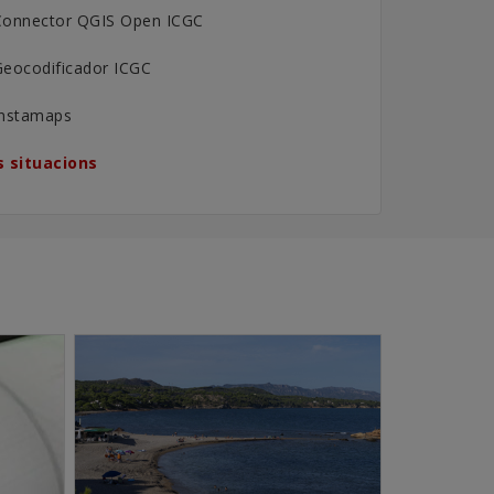
Connector QGIS Open ICGC
Geocodificador ICGC
Instamaps
 situacions