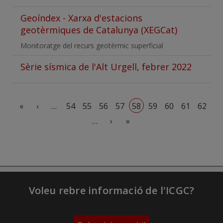
Geoíndex - Xarxa d'estacions
geotèrmiques de Catalunya (XEGCat)
Monitoratge del recurs geotèrmic superficial
Sèrie sísmica de l'Alt Urgell, febrer 2022
Paginació
Primera pàgina
Pàgina anterior
«
‹
…
54
55
56
57
58
59
60
61
62
Pàgina següent
Última pàgina
…
›
»
Voleu rebre informació de l'ICGC?