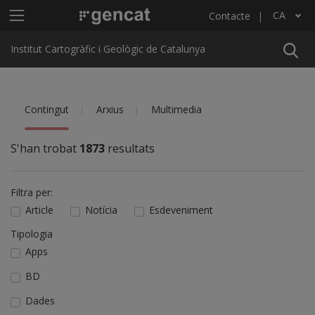
Vés al contingut
Menú principal ICGC
CA
Contacte
Llista les accions addicionals
Institut Cartogràfic i Geològic de Catalunya
Contingut
Arxius
Multimedia
S'han trobat
1873
resultats
Filtra per:
Article
Notícia
Esdeveniment
Tipologia
Apps
BD
Dades